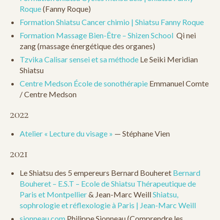
Roque
(Fanny Roque)
Formation Shiatsu Cancer chimio | Shiatsu Fanny Roque
Formation Massage Bien-Être – Shizen School
Qi nei
zang (massage énergétique des organes)
Tzvika Calisar sensei et sa méthode
Le Seiki Meridian
Shiatsu
Centre Medson École de sonothérapie
Emmanuel Comte
/ Centre Medson
2022
Atelier « Lecture du visage »
— Stéphane Vien
2021
Le Shiatsu des 5 empereurs Bernard Bouheret
Bernard
Bouheret – E.S.T – Ecole de Shiatsu Thérapeutique de
Paris et Montpellier
& Jean-Marc Weill
Shiatsu,
sophrologie et réflexologie à Paris | Jean-Marc Weill
sionneau.com
Philippe Sionneau (Comprendre les